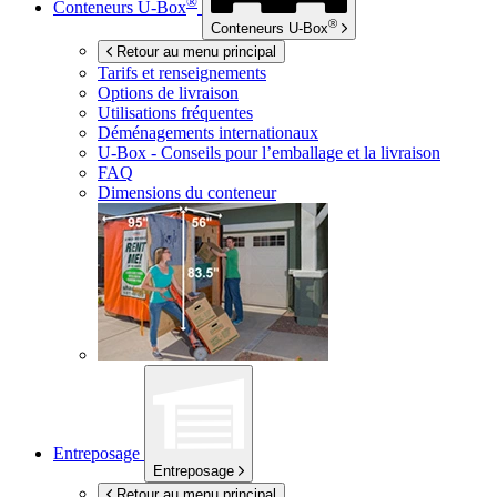
®
Conteneurs
U-Box
®
Conteneurs
U-Box
Retour au menu principal
Tarifs et renseignements
Options de livraison
Utilisations fréquentes
Déménagements internationaux
U-Box -
Conseils pour l’emballage et la livraison
FAQ
Dimensions du conteneur
Entreposage
Entreposage
Retour au menu principal