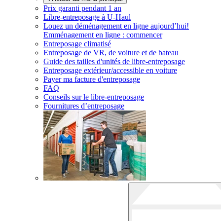
Prix garanti pendant 1 an
Libre-entreposage à
U-Haul
Louez un déménagement en ligne aujourd’hui!
Emménagement en ligne : commencer
Entreposage climatisé
Entreposage de VR, de voiture et de bateau
Guide des tailles d'unités de libre-entreposage
Entreposage extérieur/accessible en voiture
Payer ma facture d'entreposage
FAQ
Conseils sur le libre-entreposage
Fournitures d’entreposage