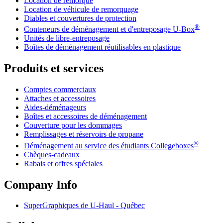
Location de remorque
Location de véhicule de remorquage
Diables et couvertures de protection
®
Conteneurs de déménagement et d'entreposage
U-Box
Unités de libre-entreposage
Boîtes de déménagement réutilisables en plastique
Produits et services
Comptes commerciaux
Attaches et accessoires
Aides-déménageurs
Boîtes et accessoires de déménagement
Couverture pour les dommages
Remplissages et réservoirs de propane
®
Déménagement au service des étudiants Collegeboxes
Chèques-cadeaux
Rabais et offres spéciales
Company Info
SuperGraphiques de
U-Haul
- Québec