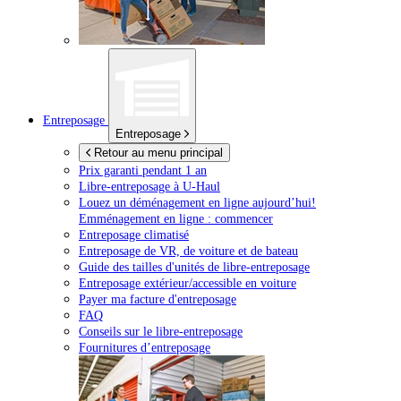
Entreposage
Entreposage
Retour au menu principal
Prix garanti pendant 1 an
Libre-entreposage à
U-Haul
Louez un déménagement en ligne aujourd’hui!
Emménagement en ligne : commencer
Entreposage climatisé
Entreposage de VR, de voiture et de bateau
Guide des tailles d'unités de libre-entreposage
Entreposage extérieur/accessible en voiture
Payer ma facture d'entreposage
FAQ
Conseils sur le libre-entreposage
Fournitures d’entreposage