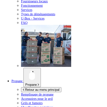
Fournisseurs locaux
Fonctionnement
Services
Types de déménagements
U-Box -
Services
FAQ
Propane
Propane
Retour au menu principal
Remplissage de propane
Accessoires pour le gril
Grils et fumoirs