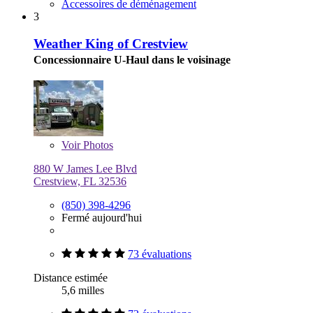
Accessoires de déménagement
3
Weather King of Crestview
Concessionnaire U-Haul dans le voisinage
Voir
Photos
880 W James Lee Blvd
Crestview, FL 32536
(850) 398-4296
Fermé aujourd'hui
73 évaluations
Distance estimée
5,6 milles