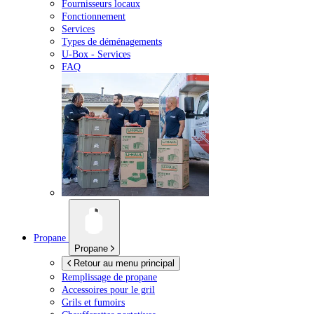
Fournisseurs locaux
Fonctionnement
Services
Types de déménagements
U-Box -
Services
FAQ
Propane
Propane
Retour au menu principal
Remplissage de propane
Accessoires pour le gril
Grils et fumoirs