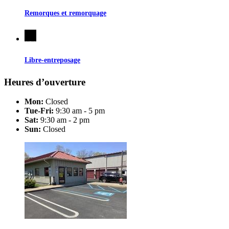
Remorques et remorquage
Libre-entreposage
Heures d’ouverture
Mon:
Closed
Tue-Fri:
9:30 am - 5 pm
Sat:
9:30 am - 2 pm
Sun:
Closed