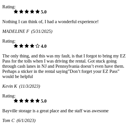
Rating:
5.0
Nothing I can think of, I had a wonderful experience!
MADELINE F
(5/31/2025)
Rating:
4.0
The only thing, and this was my fault, is that I forgot to bring my EZ
Pass for the tolls when I was driving the rental. Got stuck going
through cash lanes in NJ and Pennsylvania doesn’t even have them.
Perhaps a sticker in the rental saying”Don’t forget your EZ Pass”
would be helpful
Kevin K
(11/3/2023)
Rating:
5.0
Bayville storage is a great place and the staff was awesome
Tom C
(6/1/2023)