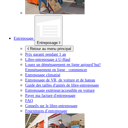
Entreposage
Entreposage
Retour au menu principal
Prix garanti pendant 1 an
Libre-entreposage à
U-Haul
Louez un déménagement en ligne aujourd’hui!
Emménagement en ligne : commencer
Entreposage climatisé
Entreposage de VR, de voiture et de bateau
Guide des tailles d'unités de libre-entreposage
Entreposage extérieur/accessible en voiture
Payer ma facture d'entreposage
FAQ
Conseils sur le libre-entreposage
Fournitures d’entreposage