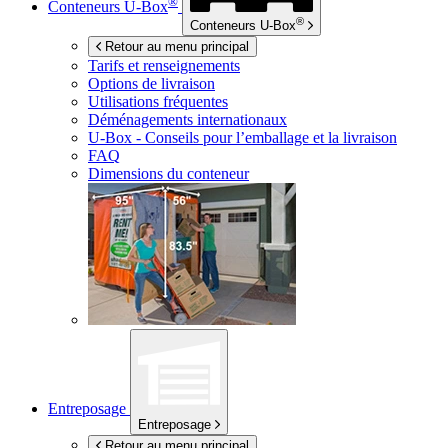
®
Conteneurs
U-Box
®
Conteneurs
U-Box
Retour au menu principal
Tarifs et renseignements
Options de livraison
Utilisations fréquentes
Déménagements internationaux
U-Box -
Conseils pour l’emballage et la livraison
FAQ
Dimensions du conteneur
Entreposage
Entreposage
Retour au menu principal