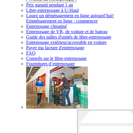
Prix garanti pendant 1 an
Libre-entreposage à
U-Haul
Louez un déménagement en ligne aujourd’hui!
Emménagement en ligne : commencer
Entreposage climatisé
Entreposage de VR, de voiture et de bateau
Guide des tailles d'unités de libre-entreposage
Entreposage extérieur/accessible en voiture
Payer ma facture d'entreposage
FAQ
Conseils sur le libre-entreposage
Fournitures d’entreposage