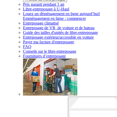
Prix garanti pendant 1 an
Libre-entreposage à
U-Haul
Louez un déménagement en ligne aujourd’hui!
Emménagement en ligne : commencer
Entreposage climatisé
Entreposage de VR, de voiture et de bateau
Guide des tailles d'unités de libre-entreposage
Entreposage extérieur/accessible en voiture
Payer ma facture d'entreposage
FAQ
Conseils sur le libre-entreposage
Fournitures d’entreposage