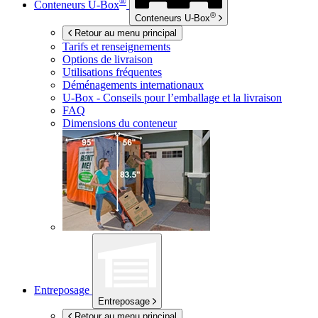
®
Conteneurs
U-Box
®
Conteneurs
U-Box
Retour au menu principal
Tarifs et renseignements
Options de livraison
Utilisations fréquentes
Déménagements internationaux
U-Box -
Conseils pour l’emballage et la livraison
FAQ
Dimensions du conteneur
Entreposage
Entreposage
Retour au menu principal