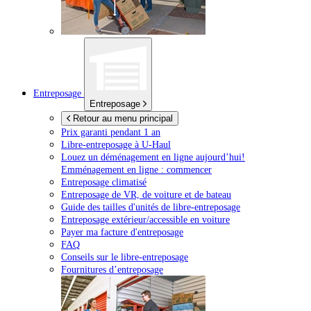
Entreposage
Entreposage
Retour au menu principal
Prix garanti pendant 1 an
Libre-entreposage à
U-Haul
Louez un déménagement en ligne aujourd’hui!
Emménagement en ligne : commencer
Entreposage climatisé
Entreposage de VR, de voiture et de bateau
Guide des tailles d'unités de libre-entreposage
Entreposage extérieur/accessible en voiture
Payer ma facture d'entreposage
FAQ
Conseils sur le libre-entreposage
Fournitures d’entreposage