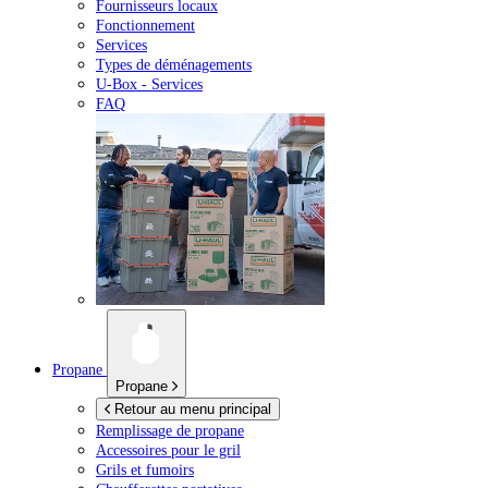
Fournisseurs locaux
Fonctionnement
Services
Types de déménagements
U-Box -
Services
FAQ
Propane
Propane
Retour au menu principal
Remplissage de propane
Accessoires pour le gril
Grils et fumoirs