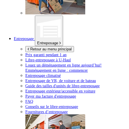
Entreposage
Entreposage
Retour au menu principal
Prix garanti pendant 1 an
Libre-entreposage à
U-Haul
Louez un déménagement en ligne aujourd’hui!
Emménagement en ligne : commencer
Entreposage climatisé
Entreposage de VR, de voiture et de bateau
Guide des tailles d'unités de libre-entreposage
Entreposage extérieur/accessible en voiture
Payer ma facture d'entreposage
FAQ
Conseils sur le libre-entreposage
Fournitures d’entreposage