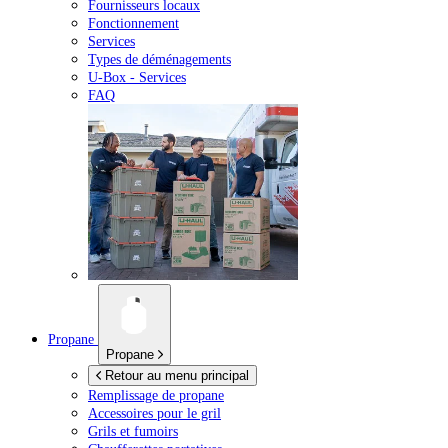
Fournisseurs locaux
Fonctionnement
Services
Types de déménagements
U-Box -
Services
FAQ
Propane
Propane
Retour au menu principal
Remplissage de propane
Accessoires pour le gril
Grils et fumoirs