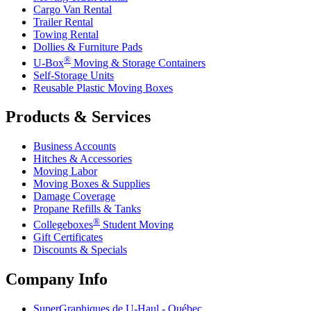
Cargo Van Rental
Trailer Rental
Towing Rental
Dollies & Furniture Pads
®
U-Box
Moving & Storage Containers
Self-Storage Units
Reusable Plastic Moving Boxes
Products & Services
Business Accounts
Hitches & Accessories
Moving Labor
Moving Boxes & Supplies
Damage Coverage
Propane Refills & Tanks
®
Collegeboxes
Student Moving
Gift Certificates
Discounts & Specials
Company Info
SuperGraphiques de
U-Haul
- Québec