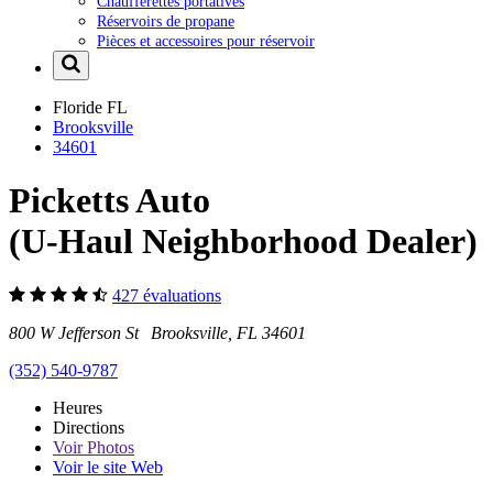
Chaufferettes portatives
Réservoirs de propane
Pièces et accessoires pour réservoir
Floride
FL
Brooksville
34601
Picketts Auto
(U-Haul Neighborhood Dealer)
427 évaluations
800 W Jefferson St Brooksville, FL 34601
(352) 540-9787
Heures
Directions
Voir
Photos
Voir le site Web