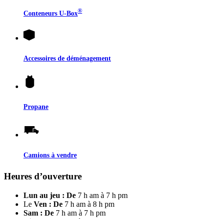
®
Conteneurs
U-Box
Accessoires de déménagement
Propane
Camions à vendre
Heures d’ouverture
Lun au jeu : De
7 h am à 7 h pm
Le
Ven : De
7 h am à 8 h pm
Sam : De
7 h am à 7 h pm