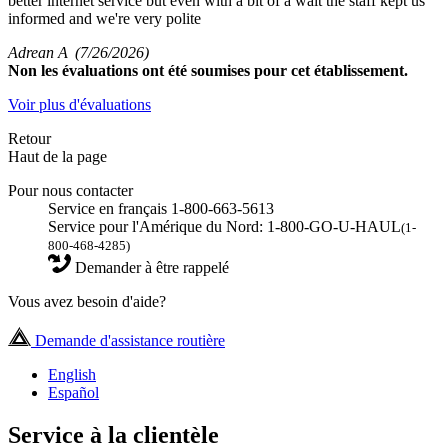
better internet service but even with a bit of a wait the staff kept us
informed and we're very polite
Adrean A
(7/26/2026)
Non
les évaluations ont été soumises pour cet établissement.
Voir plus d'évaluations
Retour
Haut de la page
Pour nous contacter
Service en français 1-800-663-5613
Service pour l'Amérique du Nord: 1-800-GO-U-HAUL
(1-
800-468-4285)
Demander à être rappelé
Vous avez besoin d'aide?
Demande d'assistance routière
English
Español
Service à la clientèle