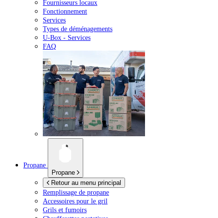
Fournisseurs locaux
Fonctionnement
Services
Types de déménagements
U-Box -
Services
FAQ
Propane
Propane
Retour au menu principal
Remplissage de propane
Accessoires pour le gril
Grils et fumoirs