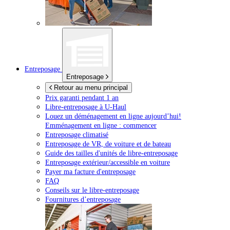
Entreposage
Entreposage
Retour au menu principal
Prix garanti pendant 1 an
Libre-entreposage à
U-Haul
Louez un déménagement en ligne aujourd’hui!
Emménagement en ligne : commencer
Entreposage climatisé
Entreposage de VR, de voiture et de bateau
Guide des tailles d'unités de libre-entreposage
Entreposage extérieur/accessible en voiture
Payer ma facture d'entreposage
FAQ
Conseils sur le libre-entreposage
Fournitures d’entreposage