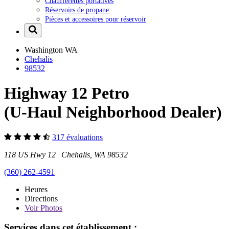
Chaufferettes portatives
Réservoirs de propane
Pièces et accessoires pour réservoir
Washington
WA
Chehalis
98532
Highway 12 Petro
(U-Haul Neighborhood Dealer)
317 évaluations
118 US Hwy 12 Chehalis, WA 98532
(360) 262-4591
Heures
Directions
Voir
Photos
Services dans cet établissement :