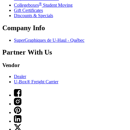
®
Collegeboxes
Student Moving
Gift Certificates
Discounts & Specials
Company Info
SuperGraphiques de
U-Haul
- Québec
Partner With Us
Vendor
Dealer
U-Box® Freight Carrier