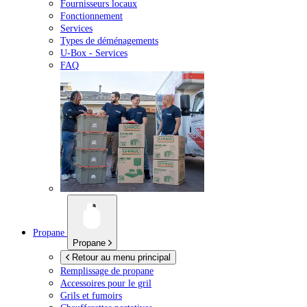
Fournisseurs locaux
Fonctionnement
Services
Types de déménagements
U-Box -
Services
FAQ
Propane
Propane
Retour au menu principal
Remplissage de propane
Accessoires pour le gril
Grils et fumoirs