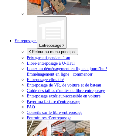
Entreposage
Entreposage
Retour au menu principal
Prix garanti pendant 1 an
Libre-entreposage à
U-Haul
Louez un déménagement en ligne aujourd’hui!
Emménagement en ligne : commencer
Entreposage climatisé
Entreposage de VR, de voiture et de bateau
Guide des tailles d'unités de libre-entreposage
Entreposage extérieur/accessible en voiture
Payer ma facture d'entreposage
FAQ
Conseils sur le libre-entreposage
Fournitures d’entreposage