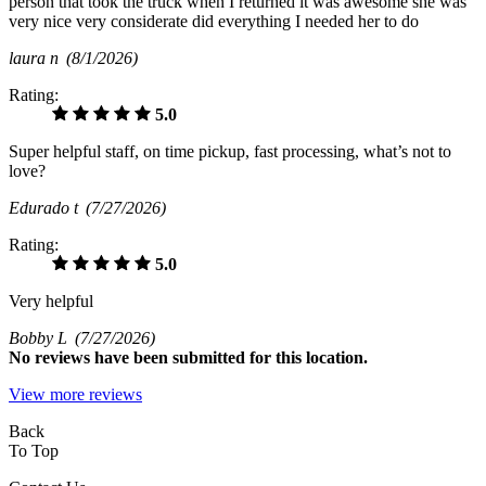
person that took the truck when I returned it was awesome she was
very nice very considerate did everything I needed her to do
laura n
(8/1/2026)
Rating:
5.0
Super helpful staff, on time pickup, fast processing, what’s not to
love?
Edurado t
(7/27/2026)
Rating:
5.0
Very helpful
Bobby L
(7/27/2026)
No
reviews have been submitted for this location.
View more reviews
Back
To Top