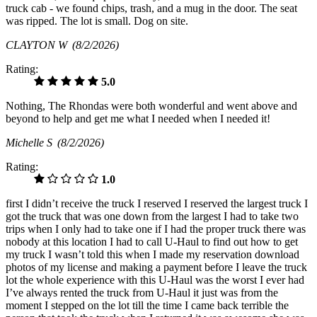
truck cab - we found chips, trash, and a mug in the door. The seat
was ripped. The lot is small. Dog on site.
CLAYTON W
(8/2/2026)
Rating:
5.0
Nothing, The Rhondas were both wonderful and went above and
beyond to help and get me what I needed when I needed it!
Michelle S
(8/2/2026)
Rating:
1.0
first I didn’t receive the truck I reserved I reserved the largest truck I
got the truck that was one down from the largest I had to take two
trips when I only had to take one if I had the proper truck there was
nobody at this location I had to call U-Haul to find out how to get
my truck I wasn’t told this when I made my reservation download
photos of my license and making a payment before I leave the truck
lot the whole experience with this U-Haul was the worst I ever had
I’ve always rented the truck from U-Haul it just was from the
moment I stepped on the lot till the time I came back terrible the