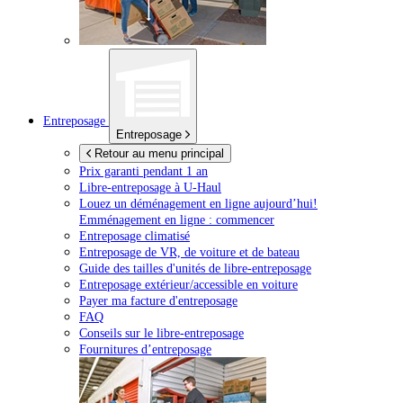
Entreposage
Entreposage
Retour au menu principal
Prix garanti pendant 1 an
Libre-entreposage à
U-Haul
Louez un déménagement en ligne aujourd’hui!
Emménagement en ligne : commencer
Entreposage climatisé
Entreposage de VR, de voiture et de bateau
Guide des tailles d'unités de libre-entreposage
Entreposage extérieur/accessible en voiture
Payer ma facture d'entreposage
FAQ
Conseils sur le libre-entreposage
Fournitures d’entreposage