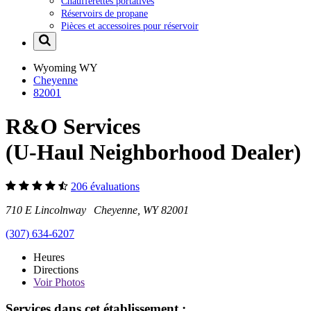
Chaufferettes portatives
Réservoirs de propane
Pièces et accessoires pour réservoir
Wyoming
WY
Cheyenne
82001
R&O Services
(U-Haul Neighborhood Dealer)
206 évaluations
710 E Lincolnway Cheyenne, WY 82001
(307) 634-6207
Heures
Directions
Voir
Photos
Services dans cet établissement :