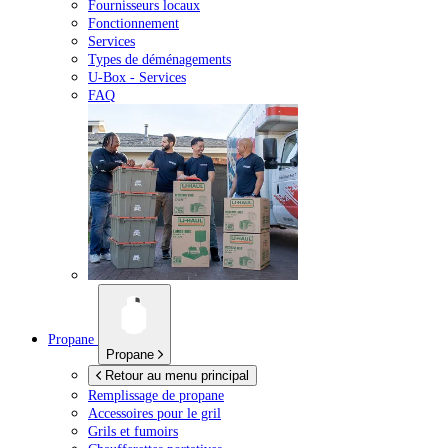
Fournisseurs locaux
Fonctionnement
Services
Types de déménagements
U-Box -
Services
FAQ
Propane
Propane
Retour au menu principal
Remplissage de propane
Accessoires pour le gril
Grils et fumoirs