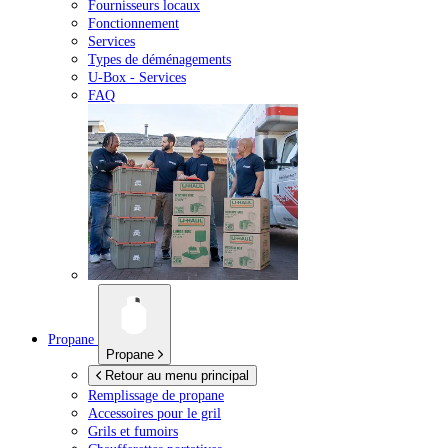
Fournisseurs locaux
Fonctionnement
Services
Types de déménagements
U-Box -
Services
FAQ
Propane
Propane
Retour au menu principal
Remplissage de propane
Accessoires pour le gril
Grils et fumoirs