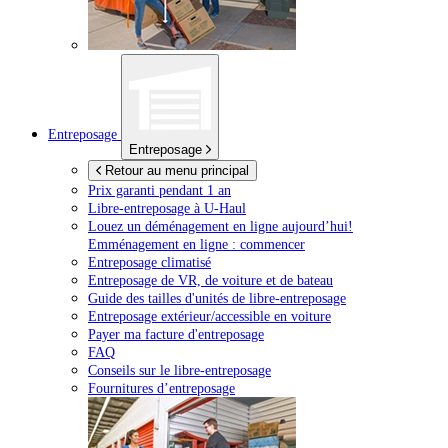
Entreposage
Entreposage
Retour au menu principal
Prix garanti pendant 1 an
Libre-entreposage à
U-Haul
Louez un déménagement en ligne aujourd’hui!
Emménagement en ligne : commencer
Entreposage climatisé
Entreposage de VR, de voiture et de bateau
Guide des tailles d'unités de libre-entreposage
Entreposage extérieur/accessible en voiture
Payer ma facture d'entreposage
FAQ
Conseils sur le libre-entreposage
Fournitures d’entreposage