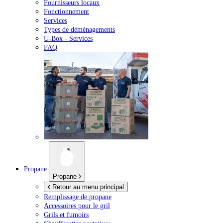
Fournisseurs locaux
Fonctionnement
Services
Types de déménagements
U-Box -
Services
FAQ
Propane
Propane
Retour au menu principal
Remplissage de propane
Accessoires pour le gril
Grils et fumoirs