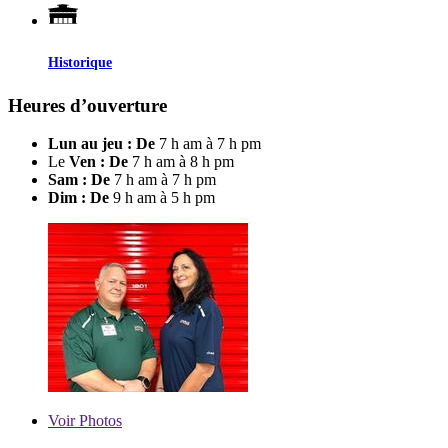
Historique
Heures d’ouverture
Lun au jeu : De
7 h am à 7 h pm
Le
Ven : De
7 h am à 8 h pm
Sam : De
7 h am à 7 h pm
Dim : De
9 h am à 5 h pm
Voir
Photos