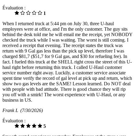
Évaluation :
1
When I returned truck at 5:44 pm on July 30, three U-haul
employees were at office, and I'm the only customer. The guy sits
behind the desk told me he will email me the receipt, yet NOBODY
checked the truck while I was waiting. The worst is still coming. I
received a receipt that evening. The receipt states the truck was
return with 9 Gal gas less than the pick up level, therefore I was
charged $81,7 ($51,7 for 9 Gal gas, and $30 for refueling fee). In
fact. I fueled this truck at the SHELL right cross the street of this U-
haul right before returning this truck. I called U-Haul customer
service number right away. Luckily, a customer service associate
spent time verify the record of gal level at pick up and return, which
show two gas levels are the SAME! Lesson learned. Do NOT deal
with people with bad attitude. There is good chance they will rip
you off with a smirk! The worst experience with U-Haul, or any
business in US.
Frank L
(7/30/2026)
Évaluation :
5