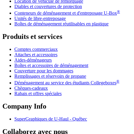
Location de véhicule de remorquage
Diables et couvertures de protection
®
Conteneurs de déménagement et d'entreposage
U-Box
Unités de libre-entreposage
Boîtes de déménagement réutilisables en plastique
Produits et services
Comptes commerciaux
Attaches et accessoires
Aides-déménageurs
Boîtes et accessoires de déménagement
Couverture pour les dommages
Remplissages et réservoirs de propane
®
Déménagement au service des étudiants Collegeboxes
Chèques-cadeaux
Rabais et offres spéciales
Company Info
SuperGraphiques de
U-Haul
- Québec
Collaborez avec nous