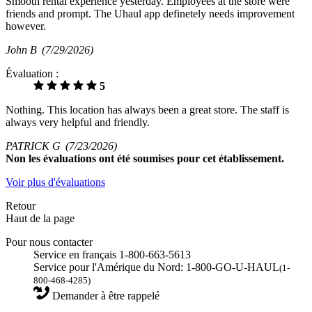
Smooth rental experience yesterday. Employees at the store were
friends and prompt. The Uhaul app definetely needs improvement
however.
John B
(7/29/2026)
Évaluation :
5
Nothing. This location has always been a great store. The staff is
always very helpful and friendly.
PATRICK G
(7/23/2026)
Non
les évaluations ont été soumises pour cet établissement.
Voir plus d'évaluations
Retour
Haut de la page
Pour nous contacter
Service en français 1-800-663-5613
Service pour l'Amérique du Nord: 1-800-GO-U-HAUL
(1-
800-468-4285)
Demander à être rappelé