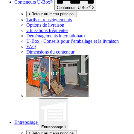
®
Conteneurs
U-Box
®
Conteneurs
U-Box
Retour au menu principal
Tarifs et renseignements
Options de livraison
Utilisations fréquentes
Déménagements internationaux
U-Box -
Conseils pour l’emballage et la livraison
FAQ
Dimensions du conteneur
Entreposage
Entreposage
Retour au menu principal