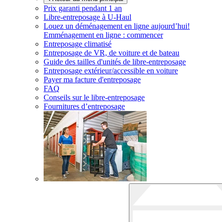
Prix garanti pendant 1 an
Libre-entreposage à
U-Haul
Louez un déménagement en ligne aujourd’hui!
Emménagement en ligne : commencer
Entreposage climatisé
Entreposage de VR, de voiture et de bateau
Guide des tailles d'unités de libre-entreposage
Entreposage extérieur/accessible en voiture
Payer ma facture d'entreposage
FAQ
Conseils sur le libre-entreposage
Fournitures d’entreposage