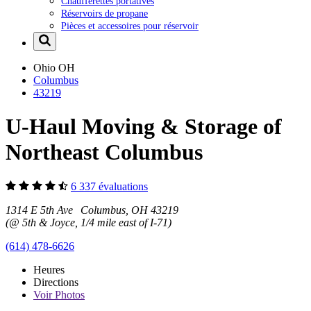
Chaufferettes portatives
Réservoirs de propane
Pièces et accessoires pour réservoir
Ohio
OH
Columbus
43219
U-Haul Moving & Storage of
Northeast Columbus
6 337 évaluations
1314 E 5th Ave Columbus, OH 43219
(@ 5th & Joyce, 1/4 mile east of I-71)
(614) 478-6626
Heures
Directions
Voir
Photos