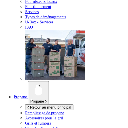
Fournisseurs locaux
Fonctionnement
Services
Types de déménagements
U-Box -
Services
FAQ
Propane
Propane
Retour au menu principal
Remplissage de propane
Accessoires pour le gril
Grils et fumoirs