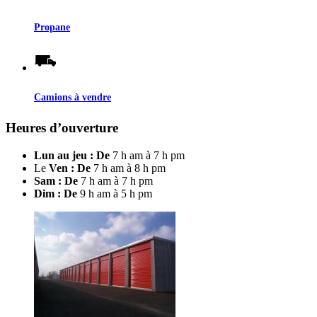
Propane
Camions à vendre
Heures d’ouverture
Lun au jeu : De
7 h am à 7 h pm
Le
Ven : De
7 h am à 8 h pm
Sam : De
7 h am à 7 h pm
Dim : De
9 h am à 5 h pm