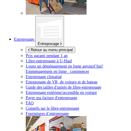
Entreposage
Entreposage
Retour au menu principal
Prix garanti pendant 1 an
Libre-entreposage à
U-Haul
Louez un déménagement en ligne aujourd’hui!
Emménagement en ligne : commencer
Entreposage climatisé
Entreposage de VR, de voiture et de bateau
Guide des tailles d'unités de libre-entreposage
Entreposage extérieur/accessible en voiture
Payer ma facture d'entreposage
FAQ
Conseils sur le libre-entreposage
Fournitures d’entreposage