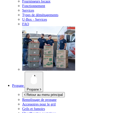
Fournisseurs locaux
Fonctionnement
Services
Types de déménagements
U-Box -
Services
FAQ
Propane
Propane
Retour au menu principal
Remplissage de propane
Accessoires pour le gril
Grils et fumoirs