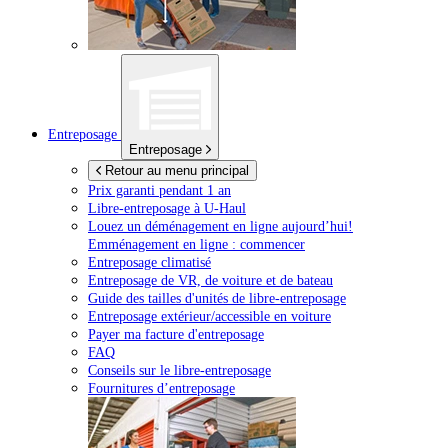
Entreposage
Entreposage
Retour au menu principal
Prix garanti pendant 1 an
Libre-entreposage à
U-Haul
Louez un déménagement en ligne aujourd’hui!
Emménagement en ligne : commencer
Entreposage climatisé
Entreposage de VR, de voiture et de bateau
Guide des tailles d'unités de libre-entreposage
Entreposage extérieur/accessible en voiture
Payer ma facture d'entreposage
FAQ
Conseils sur le libre-entreposage
Fournitures d’entreposage