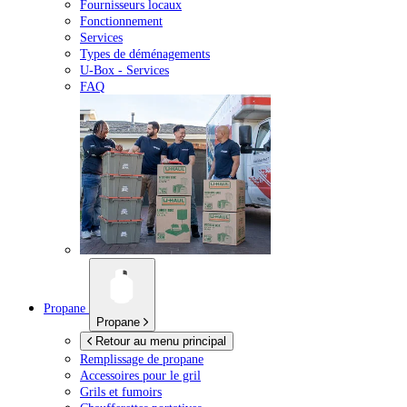
Fournisseurs locaux
Fonctionnement
Services
Types de déménagements
U-Box -
Services
FAQ
Propane
Propane
Retour au menu principal
Remplissage de propane
Accessoires pour le gril
Grils et fumoirs