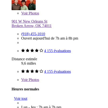
Voir
Photos
901 W New Orleans St
Broken Arrow, OK 74011
(918) 455-1010
Ouvert aujourd'hui de 7h am à 8h pm
4 155 évaluations
Distance estimée
9,6 milles
4 155 évaluations
Voir
Photos
Heures normales
Voir tout
Lun - Jeu : 7h am à 7h pm