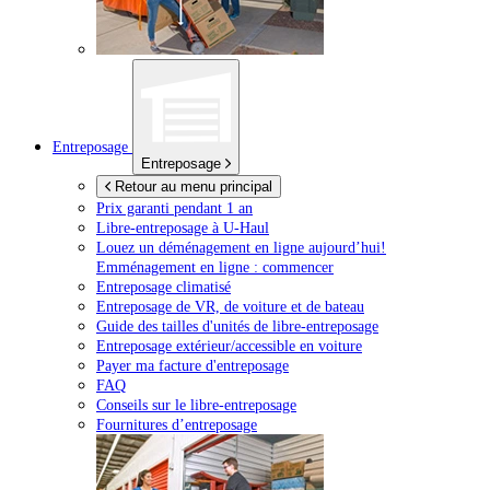
Entreposage
Entreposage
Retour au menu principal
Prix garanti pendant 1 an
Libre-entreposage à
U-Haul
Louez un déménagement en ligne aujourd’hui!
Emménagement en ligne : commencer
Entreposage climatisé
Entreposage de VR, de voiture et de bateau
Guide des tailles d'unités de libre-entreposage
Entreposage extérieur/accessible en voiture
Payer ma facture d'entreposage
FAQ
Conseils sur le libre-entreposage
Fournitures d’entreposage