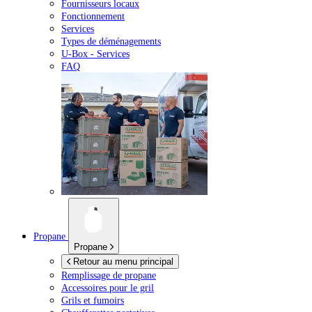
Fournisseurs locaux
Fonctionnement
Services
Types de déménagements
U-Box -
Services
FAQ
Propane
Propane
Retour au menu principal
Remplissage de propane
Accessoires pour le gril
Grils et fumoirs