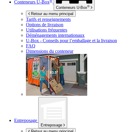
®
Conteneurs
U-Box
®
Conteneurs
U-Box
Retour au menu principal
Tarifs et renseignements
Options de livraison
Utilisations fréquentes
Déménagements internationaux
U-Box -
Conseils pour l’emballage et la livraison
FAQ
Dimensions du conteneur
Entreposage
Entreposage
Retour au menu principal