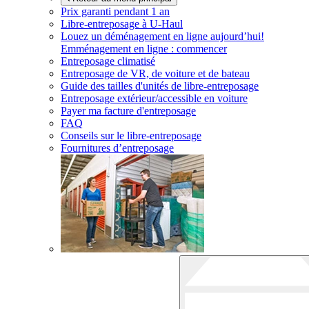
Prix garanti pendant 1 an
Libre-entreposage à
U-Haul
Louez un déménagement en ligne aujourd’hui!
Emménagement en ligne : commencer
Entreposage climatisé
Entreposage de VR, de voiture et de bateau
Guide des tailles d'unités de libre-entreposage
Entreposage extérieur/accessible en voiture
Payer ma facture d'entreposage
FAQ
Conseils sur le libre-entreposage
Fournitures d’entreposage