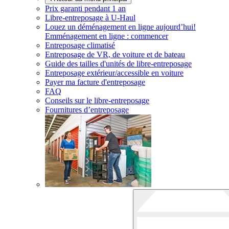
Prix garanti pendant 1 an
Libre-entreposage à
U-Haul
Louez un déménagement en ligne aujourd’hui!
Emménagement en ligne : commencer
Entreposage climatisé
Entreposage de VR, de voiture et de bateau
Guide des tailles d'unités de libre-entreposage
Entreposage extérieur/accessible en voiture
Payer ma facture d'entreposage
FAQ
Conseils sur le libre-entreposage
Fournitures d’entreposage