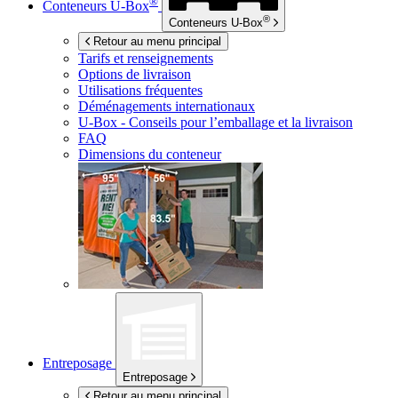
®
Conteneurs
U-Box
®
Conteneurs
U-Box
Retour au menu principal
Tarifs et renseignements
Options de livraison
Utilisations fréquentes
Déménagements internationaux
U-Box -
Conseils pour l’emballage et la livraison
FAQ
Dimensions du conteneur
Entreposage
Entreposage
Retour au menu principal