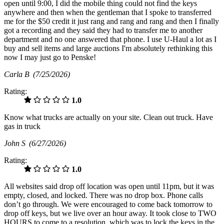
open until 9:00, I did the mobile thing could not find the keys
anywhere and then when the gentleman that I spoke to transferred
me for the $50 credit it just rang and rang and rang and then I finally
got a recording and they said they had to transfer me to another
department and no one answered that phone. I use U-Haul a lot as I
buy and sell items and large auctions I'm absolutely rethinking this
now I may just go to Penske!
Carla B
(7/25/2026)
Rating:
1.0
Know what trucks are actually on your site. Clean out truck. Have
gas in truck
John S
(6/27/2026)
Rating:
1.0
All websites said drop off location was open until 11pm, but it was
empty, closed, and locked. There was no drop box. Phone calls
don’t go through. We were encouraged to come back tomorrow to
drop off keys, but we live over an hour away. It took close to TWO
HOURS to come to a resolution, which was to lock the keys in the