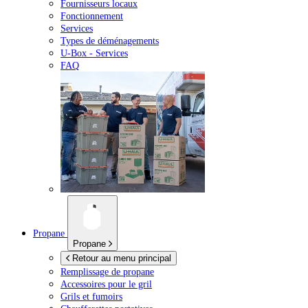
Fournisseurs locaux
Fonctionnement
Services
Types de déménagements
U-Box -
Services
FAQ
Propane
Propane
Retour au menu principal
Remplissage de propane
Accessoires pour le gril
Grils et fumoirs