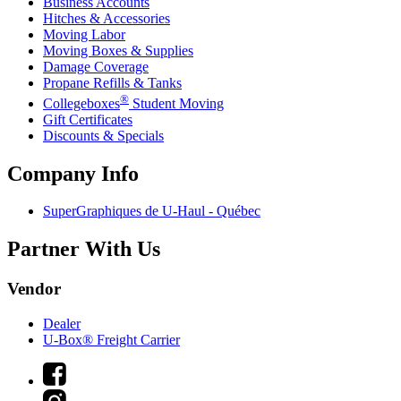
Business Accounts
Hitches & Accessories
Moving Labor
Moving Boxes & Supplies
Damage Coverage
Propane Refills & Tanks
®
Collegeboxes
Student Moving
Gift Certificates
Discounts & Specials
Company Info
SuperGraphiques de
U-Haul
- Québec
Partner With Us
Vendor
Dealer
U-Box® Freight Carrier