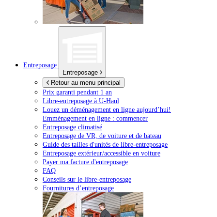
Entreposage
Entreposage
Retour au menu principal
Prix garanti pendant 1 an
Libre-entreposage à
U-Haul
Louez un déménagement en ligne aujourd’hui!
Emménagement en ligne : commencer
Entreposage climatisé
Entreposage de VR, de voiture et de bateau
Guide des tailles d'unités de libre-entreposage
Entreposage extérieur/accessible en voiture
Payer ma facture d'entreposage
FAQ
Conseils sur le libre-entreposage
Fournitures d’entreposage