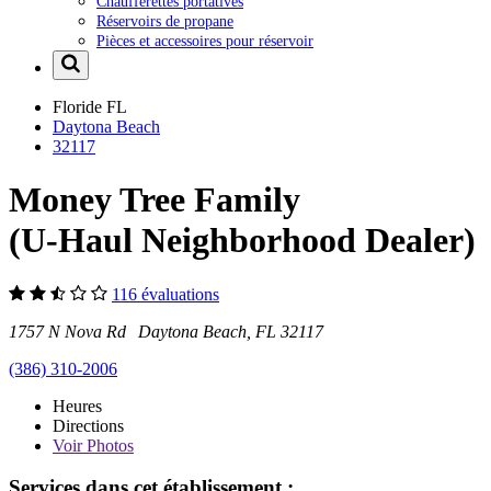
Chaufferettes portatives
Réservoirs de propane
Pièces et accessoires pour réservoir
Floride
FL
Daytona Beach
32117
Money Tree Family
(U-Haul Neighborhood Dealer)
116 évaluations
1757 N Nova Rd Daytona Beach, FL 32117
(386) 310-2006
Heures
Directions
Voir
Photos
Services dans cet établissement :