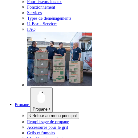
Fournisseurs locaux
Fonctionnement
Services
Types de déménagements
U-Box -
Services
FAQ
Propane
Propane
Retour au menu principal
Remplissage de propane
Accessoires pour le gril
Grils et fumoirs