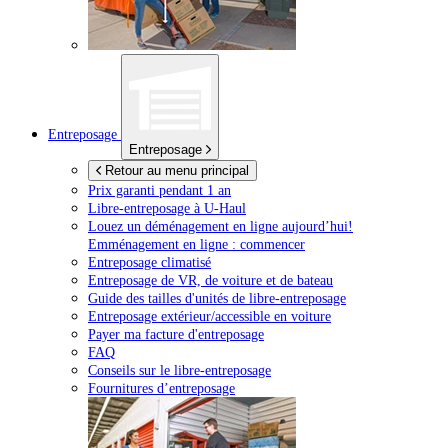
Entreposage
Entreposage
Retour au menu principal
Prix garanti pendant 1 an
Libre-entreposage à
U-Haul
Louez un déménagement en ligne aujourd’hui!
Emménagement en ligne : commencer
Entreposage climatisé
Entreposage de VR, de voiture et de bateau
Guide des tailles d'unités de libre-entreposage
Entreposage extérieur/accessible en voiture
Payer ma facture d'entreposage
FAQ
Conseils sur le libre-entreposage
Fournitures d’entreposage