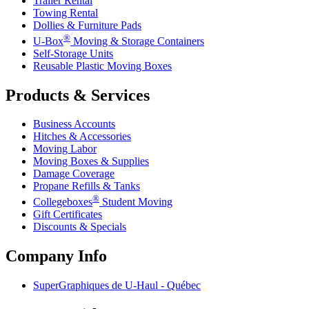
Trailer Rental
Towing Rental
Dollies & Furniture Pads
®
U-Box
Moving & Storage Containers
Self-Storage Units
Reusable Plastic Moving Boxes
Products & Services
Business Accounts
Hitches & Accessories
Moving Labor
Moving Boxes & Supplies
Damage Coverage
Propane Refills & Tanks
®
Collegeboxes
Student Moving
Gift Certificates
Discounts & Specials
Company Info
SuperGraphiques de
U-Haul
- Québec