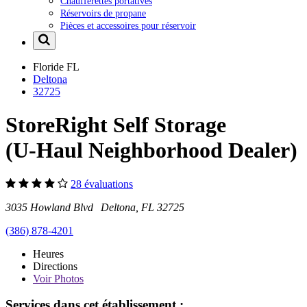
Chaufferettes portatives
Réservoirs de propane
Pièces et accessoires pour réservoir
Floride
FL
Deltona
32725
StoreRight Self Storage
(U-Haul Neighborhood Dealer)
28 évaluations
3035 Howland Blvd Deltona, FL 32725
(386) 878-4201
Heures
Directions
Voir
Photos
Services dans cet établissement :