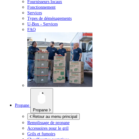
Fournisseurs locaux
Fonctionnement
Services
Types de déménagements
U-Box -
Services
FAQ
Propane
Propane
Retour au menu principal
Remplissage de propane
Accessoires pour le gril
Grils et fumoirs