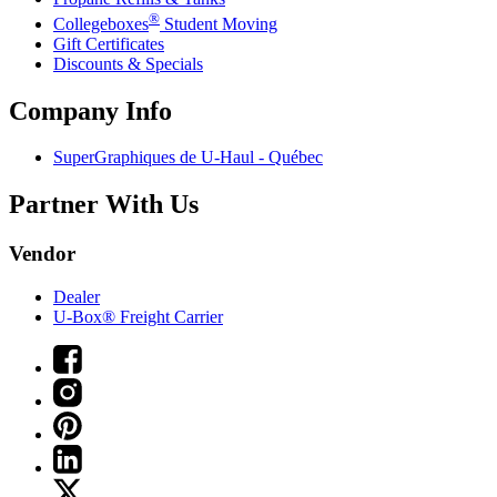
®
Collegeboxes
Student Moving
Gift Certificates
Discounts & Specials
Company Info
SuperGraphiques de
U-Haul
- Québec
Partner With Us
Vendor
Dealer
U-Box® Freight Carrier