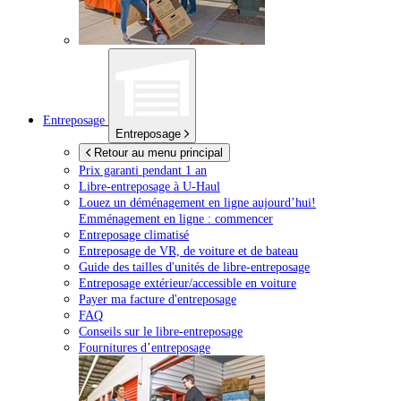
Entreposage
Entreposage
Retour au menu principal
Prix garanti pendant 1 an
Libre-entreposage à
U-Haul
Louez un déménagement en ligne aujourd’hui!
Emménagement en ligne : commencer
Entreposage climatisé
Entreposage de VR, de voiture et de bateau
Guide des tailles d'unités de libre-entreposage
Entreposage extérieur/accessible en voiture
Payer ma facture d'entreposage
FAQ
Conseils sur le libre-entreposage
Fournitures d’entreposage