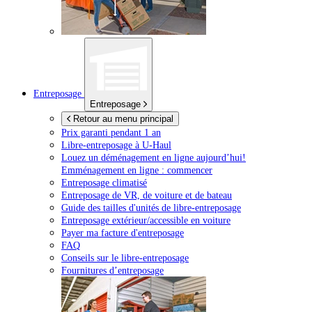
Entreposage
Entreposage
Retour au menu principal
Prix garanti pendant 1 an
Libre-entreposage à
U-Haul
Louez un déménagement en ligne aujourd’hui!
Emménagement en ligne : commencer
Entreposage climatisé
Entreposage de VR, de voiture et de bateau
Guide des tailles d'unités de libre-entreposage
Entreposage extérieur/accessible en voiture
Payer ma facture d'entreposage
FAQ
Conseils sur le libre-entreposage
Fournitures d’entreposage