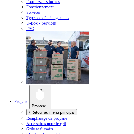
Fournisseurs locaux
Fonctionnement
Services
Types de déménagements
U-Box -
Services
FAQ
Propane
Propane
Retour au menu principal
Remplissage de propane
Accessoires pour le gril
Grils et fumoirs