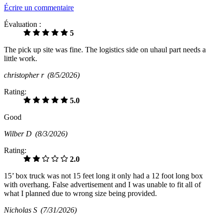
Écrire un commentaire
Évaluation :
5
The pick up site was fine. The logistics side on uhaul part needs a
little work.
christopher r
(8/5/2026)
Rating:
5.0
Good
Wilber D
(8/3/2026)
Rating:
2.0
15’ box truck was not 15 feet long it only had a 12 foot long box
with overhang. False advertisement and I was unable to fit all of
what I planned due to wrong size being provided.
Nicholas S
(7/31/2026)