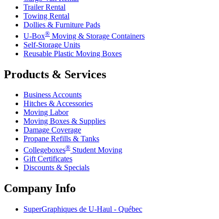
Trailer Rental
Towing Rental
Dollies & Furniture Pads
®
U-Box
Moving & Storage Containers
Self-Storage Units
Reusable Plastic Moving Boxes
Products & Services
Business Accounts
Hitches & Accessories
Moving Labor
Moving Boxes & Supplies
Damage Coverage
Propane Refills & Tanks
®
Collegeboxes
Student Moving
Gift Certificates
Discounts & Specials
Company Info
SuperGraphiques de
U-Haul
- Québec