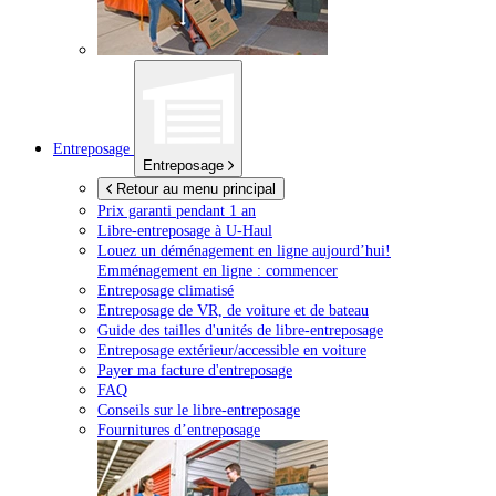
Entreposage
Entreposage
Retour au menu principal
Prix garanti pendant 1 an
Libre-entreposage à
U-Haul
Louez un déménagement en ligne aujourd’hui!
Emménagement en ligne : commencer
Entreposage climatisé
Entreposage de VR, de voiture et de bateau
Guide des tailles d'unités de libre-entreposage
Entreposage extérieur/accessible en voiture
Payer ma facture d'entreposage
FAQ
Conseils sur le libre-entreposage
Fournitures d’entreposage