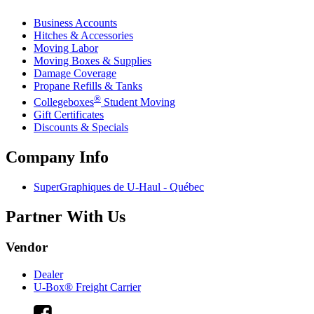
Business Accounts
Hitches & Accessories
Moving Labor
Moving Boxes & Supplies
Damage Coverage
Propane Refills & Tanks
®
Collegeboxes
Student Moving
Gift Certificates
Discounts & Specials
Company Info
SuperGraphiques de
U-Haul
- Québec
Partner With Us
Vendor
Dealer
U-Box® Freight Carrier