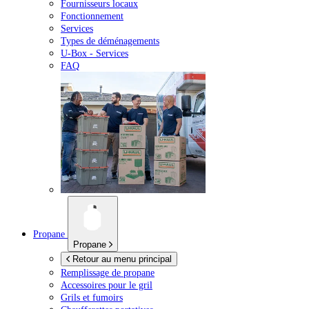
Fournisseurs locaux
Fonctionnement
Services
Types de déménagements
U-Box -
Services
FAQ
Propane
Propane
Retour au menu principal
Remplissage de propane
Accessoires pour le gril
Grils et fumoirs