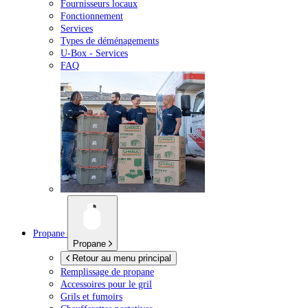
Fournisseurs locaux
Fonctionnement
Services
Types de déménagements
U-Box -
Services
FAQ
Propane
Propane
Retour au menu principal
Remplissage de propane
Accessoires pour le gril
Grils et fumoirs