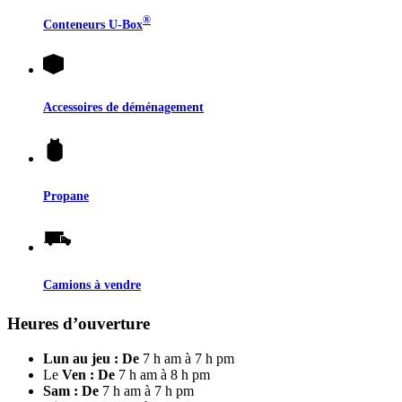
®
Conteneurs
U-Box
Accessoires de déménagement
Propane
Camions à vendre
Heures d’ouverture
Lun au jeu : De
7 h am à 7 h pm
Le
Ven : De
7 h am à 8 h pm
Sam : De
7 h am à 7 h pm