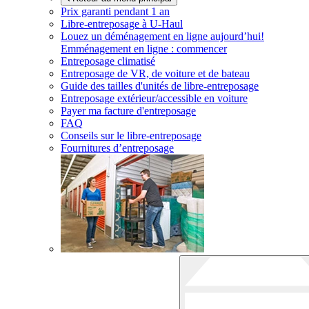
Prix garanti pendant 1 an
Libre-entreposage à
U-Haul
Louez un déménagement en ligne aujourd’hui!
Emménagement en ligne : commencer
Entreposage climatisé
Entreposage de VR, de voiture et de bateau
Guide des tailles d'unités de libre-entreposage
Entreposage extérieur/accessible en voiture
Payer ma facture d'entreposage
FAQ
Conseils sur le libre-entreposage
Fournitures d’entreposage