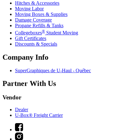
Hitches & Accessories
Moving Labor
Moving Boxes & Supplies
Damage Coverage
Propane Refills & Tanks
®
Collegeboxes
Student Moving
Gift Certificates
Discounts & Specials
Company Info
SuperGraphiques de
U-Haul
- Québec
Partner With Us
Vendor
Dealer
U-Box® Freight Carrier