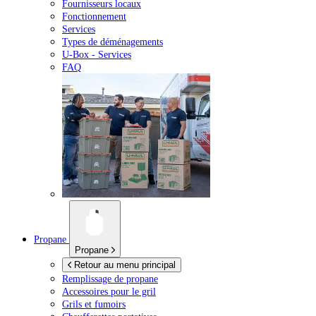
Fournisseurs locaux
Fonctionnement
Services
Types de déménagements
U-Box -
Services
FAQ
Propane
Propane
Retour au menu principal
Remplissage de propane
Accessoires pour le gril
Grils et fumoirs