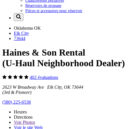
Chaufferettes portatives
Réservoirs de propane
Pièces et accessoires pour réservoir
Oklahoma
OK
Elk City
73644
Haines & Son Rental
(U-Haul Neighborhood Dealer)
402 évaluations
2623 W Broadway Ave Elk City, OK 73644
(3rd & Pioneer)
(580) 225-6538
Heures
Directions
Voir
Photos
Voir le site Web