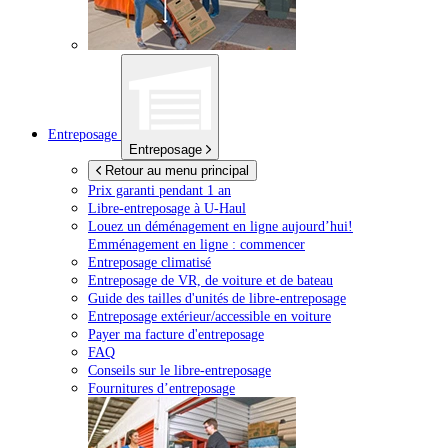
Entreposage
Entreposage
Retour au menu principal
Prix garanti pendant 1 an
Libre-entreposage à
U-Haul
Louez un déménagement en ligne aujourd’hui!
Emménagement en ligne : commencer
Entreposage climatisé
Entreposage de VR, de voiture et de bateau
Guide des tailles d'unités de libre-entreposage
Entreposage extérieur/accessible en voiture
Payer ma facture d'entreposage
FAQ
Conseils sur le libre-entreposage
Fournitures d’entreposage