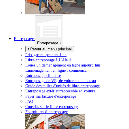
Entreposage
Entreposage
Retour au menu principal
Prix garanti pendant 1 an
Libre-entreposage à
U-Haul
Louez un déménagement en ligne aujourd’hui!
Emménagement en ligne : commencer
Entreposage climatisé
Entreposage de VR, de voiture et de bateau
Guide des tailles d'unités de libre-entreposage
Entreposage extérieur/accessible en voiture
Payer ma facture d'entreposage
FAQ
Conseils sur le libre-entreposage
Fournitures d’entreposage