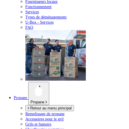
Fournisseurs locaux
Fonctionnement
Services
Types de déménagements
U-Box -
Services
FAQ
Propane
Propane
Retour au menu principal
Remplissage de propane
Accessoires pour le gril
Grils et fumoirs