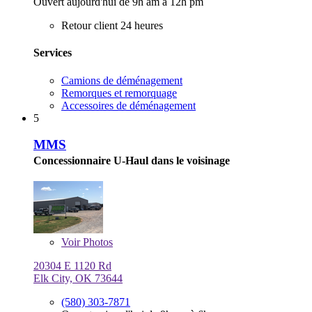
Ouvert aujourd'hui de 9h am à 12h pm
Retour client 24 heures
Services
Camions de déménagement
Remorques et remorquage
Accessoires de déménagement
5
MMS
Concessionnaire U-Haul dans le voisinage
Voir
Photos
20304 E 1120 Rd
Elk City, OK 73644
(580) 303-7871