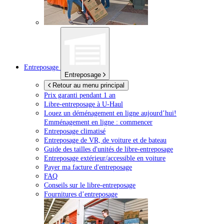
Entreposage
Entreposage
Retour au menu principal
Prix garanti pendant 1 an
Libre-entreposage à
U-Haul
Louez un déménagement en ligne aujourd’hui!
Emménagement en ligne : commencer
Entreposage climatisé
Entreposage de VR, de voiture et de bateau
Guide des tailles d'unités de libre-entreposage
Entreposage extérieur/accessible en voiture
Payer ma facture d'entreposage
FAQ
Conseils sur le libre-entreposage
Fournitures d’entreposage