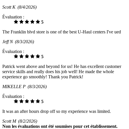
Scott K
(8/4/2026)
Évaluation :
5
The Franklin blvd store is one of the best U-Haul centers I've ued
Jeff N
(8/3/2026)
Évaluation :
5
Patrick went above and beyond for us! He has excellent customer
service skills and really does his job well! He made the whole
experience go smoothly! Thank you Patrick!
MIKELLE P
(8/3/2026)
Évaluation :
5
It was an after hours drop off so my experience was limited.
Scott M
(8/2/2026)
Non
les évaluations ont été soumises pour cet établissement.