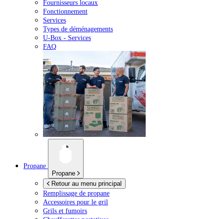
Fournisseurs locaux
Fonctionnement
Services
Types de déménagements
U-Box -
Services
FAQ
Propane
Propane
Retour au menu principal
Remplissage de propane
Accessoires pour le gril
Grils et fumoirs