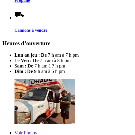
Propane
Camions à vendre
Heures d’ouverture
Lun au jeu : De
7 h am à 7 h pm
Le
Ven : De
7 h am à 8 h pm
Sam : De
7 h am à 7 h pm
Dim : De
9 h am à 5 h pm
Voir
Photos