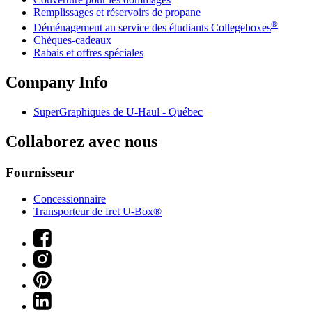
Remplissages et réservoirs de propane
®
Déménagement au service des étudiants Collegeboxes
Chèques-cadeaux
Rabais et offres spéciales
Company Info
SuperGraphiques de
U-Haul
- Québec
Collaborez avec nous
Fournisseur
Concessionnaire
Transporteur de fret U-Box®