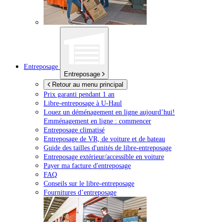
Entreposage
Entreposage
Retour au menu principal
Prix garanti pendant 1 an
Libre-entreposage à
U-Haul
Louez un déménagement en ligne aujourd’hui!
Emménagement en ligne : commencer
Entreposage climatisé
Entreposage de VR, de voiture et de bateau
Guide des tailles d'unités de libre-entreposage
Entreposage extérieur/accessible en voiture
Payer ma facture d'entreposage
FAQ
Conseils sur le libre-entreposage
Fournitures d’entreposage