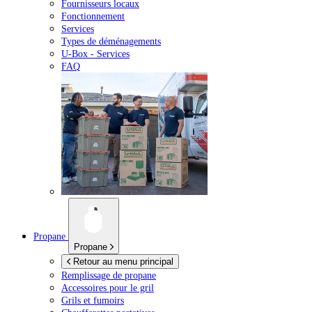
Fournisseurs locaux
Fonctionnement
Services
Types de déménagements
U-Box -
Services
FAQ
Propane
Propane
Retour au menu principal
Remplissage de propane
Accessoires pour le gril
Grils et fumoirs