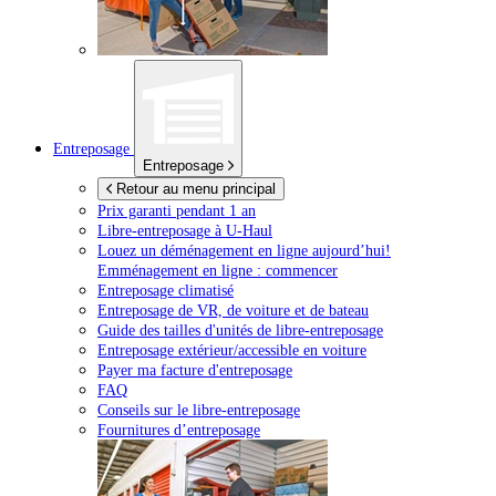
Entreposage
Entreposage
Retour au menu principal
Prix garanti pendant 1 an
Libre-entreposage à
U-Haul
Louez un déménagement en ligne aujourd’hui!
Emménagement en ligne : commencer
Entreposage climatisé
Entreposage de VR, de voiture et de bateau
Guide des tailles d'unités de libre-entreposage
Entreposage extérieur/accessible en voiture
Payer ma facture d'entreposage
FAQ
Conseils sur le libre-entreposage
Fournitures d’entreposage