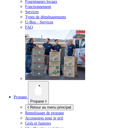
Fournisseurs locaux
Fonctionnement
Services
Types de déménagements
U-Box -
Services
FAQ
Propane
Propane
Retour au menu principal
Remplissage de propane
Accessoires pour le gril
Grils et fumoirs