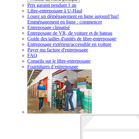
Prix garanti pendant 1 an
Libre-entreposage à
U-Haul
Louez un déménagement en ligne aujourd’hui!
Emménagement en ligne : commencer
Entreposage climatisé
Entreposage de VR, de voiture et de bateau
Guide des tailles d'unités de libre-entreposage
Entreposage extérieur/accessible en voiture
Payer ma facture d'entreposage
FAQ
Conseils sur le libre-entreposage
Fournitures d’entreposage