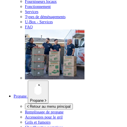
Fournisseurs locaux
Fonctionnement
Services
Types de déménagements
U-Box -
Services
FAQ
Propane
Propane
Retour au menu principal
Remplissage de propane
Accessoires pour le gril
Grils et fumoirs