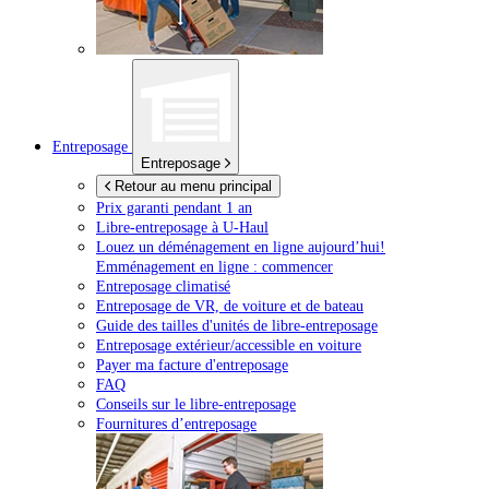
Entreposage
Entreposage
Retour au menu principal
Prix garanti pendant 1 an
Libre-entreposage à
U-Haul
Louez un déménagement en ligne aujourd’hui!
Emménagement en ligne : commencer
Entreposage climatisé
Entreposage de VR, de voiture et de bateau
Guide des tailles d'unités de libre-entreposage
Entreposage extérieur/accessible en voiture
Payer ma facture d'entreposage
FAQ
Conseils sur le libre-entreposage
Fournitures d’entreposage