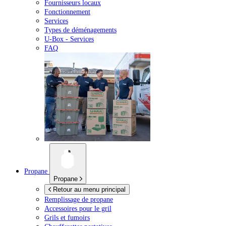
Fournisseurs locaux
Fonctionnement
Services
Types de déménagements
U-Box -
Services
FAQ
Propane
Propane
Retour au menu principal
Remplissage de propane
Accessoires pour le gril
Grils et fumoirs