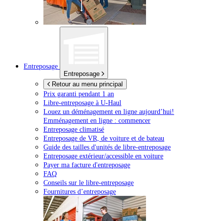
Entreposage
Entreposage
Retour au menu principal
Prix garanti pendant 1 an
Libre-entreposage à
U-Haul
Louez un déménagement en ligne aujourd’hui!
Emménagement en ligne : commencer
Entreposage climatisé
Entreposage de VR, de voiture et de bateau
Guide des tailles d'unités de libre-entreposage
Entreposage extérieur/accessible en voiture
Payer ma facture d'entreposage
FAQ
Conseils sur le libre-entreposage
Fournitures d’entreposage