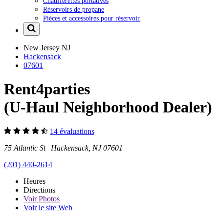
Chaufferettes portatives
Réservoirs de propane
Pièces et accessoires pour réservoir
New Jersey
NJ
Hackensack
07601
Rent4parties
(U-Haul Neighborhood Dealer)
14 évaluations
75 Atlantic St Hackensack, NJ 07601
(201) 440-2614
Heures
Directions
Voir
Photos
Voir le site Web