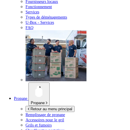
Fournisseurs locaux
Fonctionnement
Services
Types de déménagements
U-Box -
Services
FAQ
Propane
Propane
Retour au menu principal
Remplissage de propane
Accessoires pour le gril
Grils et fumoirs