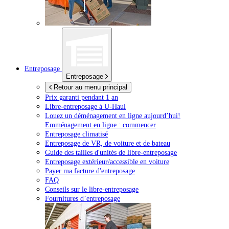
Entreposage
Entreposage
Retour au menu principal
Prix garanti pendant 1 an
Libre-entreposage à
U-Haul
Louez un déménagement en ligne aujourd’hui!
Emménagement en ligne : commencer
Entreposage climatisé
Entreposage de VR, de voiture et de bateau
Guide des tailles d'unités de libre-entreposage
Entreposage extérieur/accessible en voiture
Payer ma facture d'entreposage
FAQ
Conseils sur le libre-entreposage
Fournitures d’entreposage