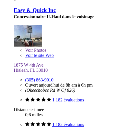
Easy & Quick Inc
Concessionnaire U-Haul dans le voisinage
Voir
Photos
Voir le site Web
1875 W 4th Ave
Hialeah, FL 33010
(305) 863-9010
Ouvert aujourd'hui de 8h am à 6h pm
(Okeechobee Rd W Of 826)
1 182 évaluations
Distance estimée
0,6 milles
1 182 évaluations