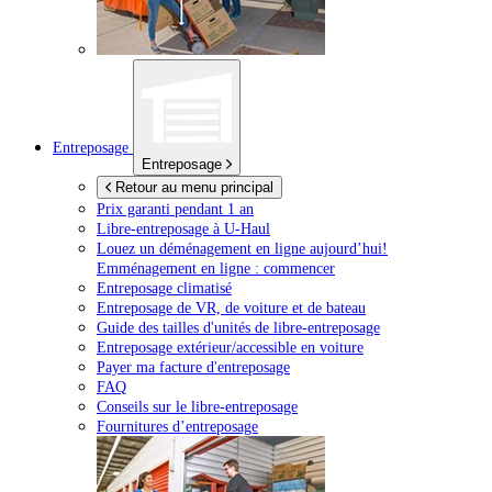
Entreposage
Entreposage
Retour au menu principal
Prix garanti pendant 1 an
Libre-entreposage à
U-Haul
Louez un déménagement en ligne aujourd’hui!
Emménagement en ligne : commencer
Entreposage climatisé
Entreposage de VR, de voiture et de bateau
Guide des tailles d'unités de libre-entreposage
Entreposage extérieur/accessible en voiture
Payer ma facture d'entreposage
FAQ
Conseils sur le libre-entreposage
Fournitures d’entreposage