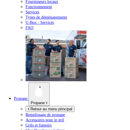
Fournisseurs locaux
Fonctionnement
Services
Types de déménagements
U-Box -
Services
FAQ
Propane
Propane
Retour au menu principal
Remplissage de propane
Accessoires pour le gril
Grils et fumoirs