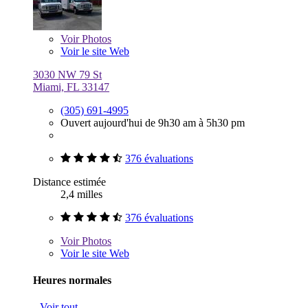
Voir
Photos
Voir le site Web
3030 NW 79 St
Miami, FL 33147
(305) 691-4995
Ouvert aujourd'hui de 9h30 am à 5h30 pm
376 évaluations
Distance estimée
2,4 milles
376 évaluations
Voir
Photos
Voir le site Web
Heures normales
Voir tout