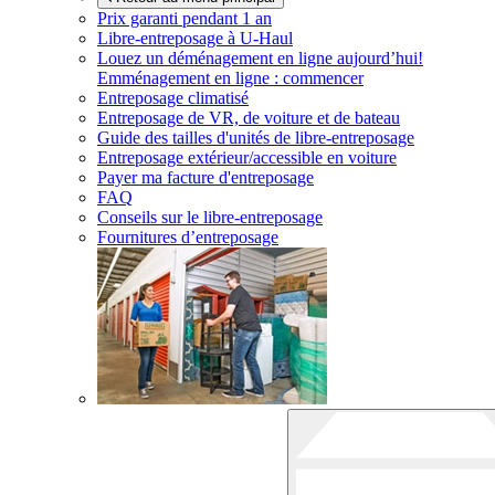
Prix garanti pendant 1 an
Libre-entreposage à
U-Haul
Louez un déménagement en ligne aujourd’hui!
Emménagement en ligne : commencer
Entreposage climatisé
Entreposage de VR, de voiture et de bateau
Guide des tailles d'unités de libre-entreposage
Entreposage extérieur/accessible en voiture
Payer ma facture d'entreposage
FAQ
Conseils sur le libre-entreposage
Fournitures d’entreposage