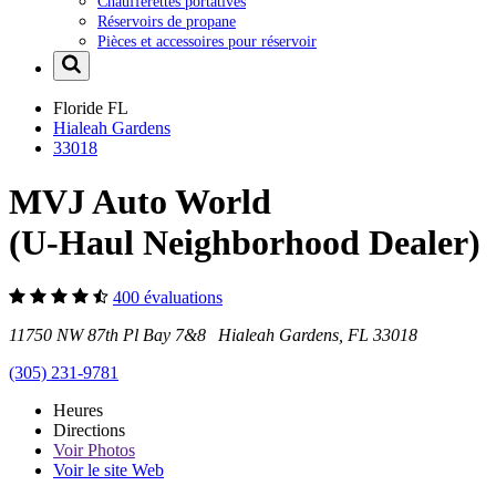
Chaufferettes portatives
Réservoirs de propane
Pièces et accessoires pour réservoir
Floride
FL
Hialeah Gardens
33018
MVJ Auto World
(U-Haul Neighborhood Dealer)
400 évaluations
11750 NW 87th Pl Bay 7&8 Hialeah Gardens, FL 33018
(305) 231-9781
Heures
Directions
Voir
Photos
Voir le site Web