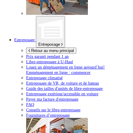
Entreposage
Entreposage
Retour au menu principal
Prix garanti pendant 1 an
Libre-entreposage à
U-Haul
Louez un déménagement en ligne aujourd’hui!
Emménagement en ligne : commencer
Entreposage climatisé
Entreposage de VR, de voiture et de bateau
Guide des tailles d'unités de libre-entreposage
Entreposage extérieur/accessible en voiture
Payer ma facture d'entreposage
FAQ
Conseils sur le libre-entreposage
Fournitures d’entreposage