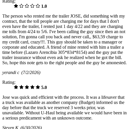
Rating:
1.0
The person who rented me the trailer JOSE, did something with my
contract, that the toll people are charging me for days that I don't
even have the trailer, I rented just 1 day 4/22 and they are charging
me tolls from 4/24 to 5/6. I've been calling the guy since then an not
solution, I'm gonna call you back and never call,, $63,59 charge to
my credit card, crazy!!!. This guy should be taken to a manager or
corporate and educated. A friend of mine rented with him a trailer a
time before (Lazaro Arencibia 305*834*8154) and the guy put the
trailer insurance without even ask he realized when he got the bill.
So, hope this note gets to the right people and the guy be amonested.
yerandi c
(7/2/2026)
Rating:
5.0
Jose was quick and efficient with the process. It was a lifesaver that
a truck was available as another company (Budget) informed us the
day before that the truck we reserved 3 weeks prior, was
unavailable. Without U-Haul being available we would have been in
a serious predicament with an unknown outcome.
Steven K
(6/30/2026)