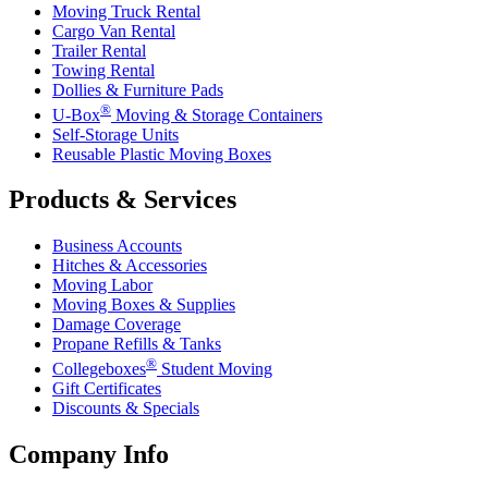
Moving Truck Rental
Cargo Van Rental
Trailer Rental
Towing Rental
Dollies & Furniture Pads
®
U-Box
Moving & Storage Containers
Self-Storage Units
Reusable Plastic Moving Boxes
Products & Services
Business Accounts
Hitches & Accessories
Moving Labor
Moving Boxes & Supplies
Damage Coverage
Propane Refills & Tanks
®
Collegeboxes
Student Moving
Gift Certificates
Discounts & Specials
Company Info