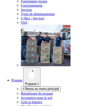
Fournisseurs locaux
Fonctionnement
Services
Types de déménagements
U-Box -
Services
FAQ
Propane
Propane
Retour au menu principal
Remplissage de propane
Accessoires pour le gril
Grils et fumoirs