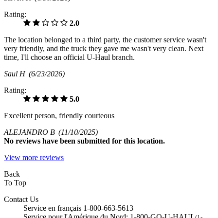
Rating:
2.0
The location belonged to a third party, the customer service wasn't
very friendly, and the truck they gave me wasn't very clean. Next
time, I'll choose an official U-Haul branch.
Saul H
(6/23/2026)
Rating:
5.0
Excellent person, friendly courteous
ALEJANDRO B
(11/10/2025)
No
reviews have been submitted for this location.
View more reviews
Back
To Top
Contact Us
Service en français 1-800-663-5613
Service pour l'Amérique du Nord: 1-800-GO-U-HAUL
(1-