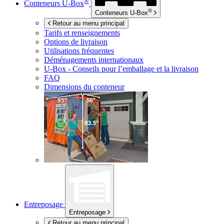
®
Conteneurs
U-Box
®
Conteneurs
U-Box
Retour au menu principal
Tarifs et renseignements
Options de livraison
Utilisations fréquentes
Déménagements internationaux
U-Box -
Conseils pour l’emballage et la livraison
FAQ
Dimensions du conteneur
Entreposage
Entreposage
Retour au menu principal