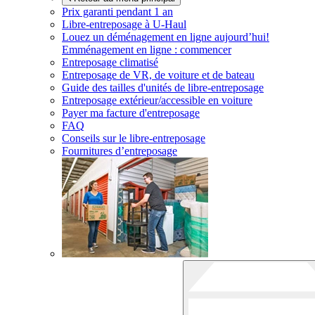
Prix garanti pendant 1 an
Libre-entreposage à
U-Haul
Louez un déménagement en ligne aujourd’hui!
Emménagement en ligne : commencer
Entreposage climatisé
Entreposage de VR, de voiture et de bateau
Guide des tailles d'unités de libre-entreposage
Entreposage extérieur/accessible en voiture
Payer ma facture d'entreposage
FAQ
Conseils sur le libre-entreposage
Fournitures d’entreposage