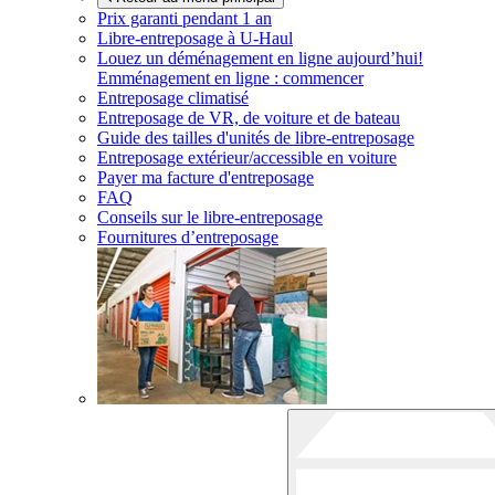
Prix garanti pendant 1 an
Libre-entreposage à
U-Haul
Louez un déménagement en ligne aujourd’hui!
Emménagement en ligne : commencer
Entreposage climatisé
Entreposage de VR, de voiture et de bateau
Guide des tailles d'unités de libre-entreposage
Entreposage extérieur/accessible en voiture
Payer ma facture d'entreposage
FAQ
Conseils sur le libre-entreposage
Fournitures d’entreposage