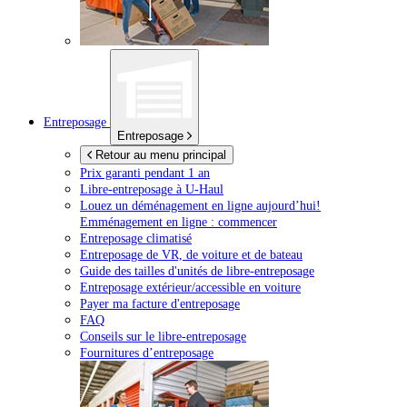
Entreposage
Entreposage
Retour au menu principal
Prix garanti pendant 1 an
Libre-entreposage à
U-Haul
Louez un déménagement en ligne aujourd’hui!
Emménagement en ligne : commencer
Entreposage climatisé
Entreposage de VR, de voiture et de bateau
Guide des tailles d'unités de libre-entreposage
Entreposage extérieur/accessible en voiture
Payer ma facture d'entreposage
FAQ
Conseils sur le libre-entreposage
Fournitures d’entreposage