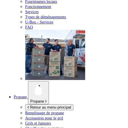
Fournisseurs locaux
Fonctionnement
Services
Types de déménagements
U-Box -
Services
FAQ
Propane
Propane
Retour au menu principal
Remplissage de propane
Accessoires pour le gril
Grils et fumoirs