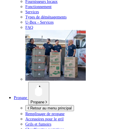
Fournisseurs locaux
Fonctionnement
Services
Types de déménagements
U-Box -
Services
FAQ
Propane
Propane
Retour au menu principal
Remplissage de propane
Accessoires pour le gril
Grils et fumoirs