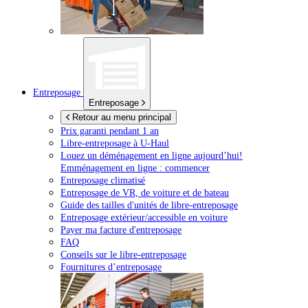
Entreposage
Entreposage
Retour au menu principal
Prix garanti pendant 1 an
Libre-entreposage à
U-Haul
Louez un déménagement en ligne aujourd’hui!
Emménagement en ligne : commencer
Entreposage climatisé
Entreposage de VR, de voiture et de bateau
Guide des tailles d'unités de libre-entreposage
Entreposage extérieur/accessible en voiture
Payer ma facture d'entreposage
FAQ
Conseils sur le libre-entreposage
Fournitures d’entreposage