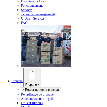
Fournisseurs locaux
Fonctionnement
Services
Types de déménagements
U-Box -
Services
FAQ
Propane
Propane
Retour au menu principal
Remplissage de propane
Accessoires pour le gril
Grils et fumoirs