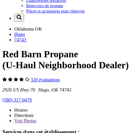
Chaufferettes portatives
Réservoirs de propane
Pièces et accessoires pour réservoir
Oklahoma
OK
Hugo
74743
Red Barn Propane
(U-Haul Neighborhood Dealer)
320 évaluations
2926 US Hwy 70 Hugo, OK 74743
(580) 317-9479
Heures
Directions
Voir
Photos
Services dans cet établissement :