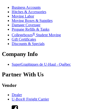
Business Accounts
Hitches & Accessories
Moving Labor
Moving Boxes & Supplies
Damage Coverage
Propane Refills & Tanks
®
Collegeboxes
Student Moving
Gift Certificates
Discounts & Specials
Company Info
SuperGraphiques de
U-Haul
- Québec
Partner With Us
Vendor
Dealer
U-Box® Freight Carrier