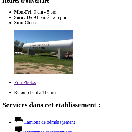
Heures d’ouverture
Mon-Fri:
9 am - 5 pm
Sam : De
9 h am à 12 h pm
Sun:
Closed
Voir
Photos
Retour client 24 heures
Services dans cet établissement :
Camions de déménagement