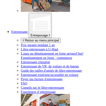
Entreposage
Entreposage
Retour au menu principal
Prix garanti pendant 1 an
Libre-entreposage à
U-Haul
Louez un déménagement en ligne aujourd’hui!
Emménagement en ligne : commencer
Entreposage climatisé
Entreposage de VR, de voiture et de bateau
Guide des tailles d'unités de libre-entreposage
Entreposage extérieur/accessible en voiture
Payer ma facture d'entreposage
FAQ
Conseils sur le libre-entreposage
Fournitures d’entreposage