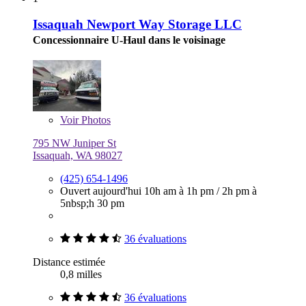
Issaquah Newport Way Storage LLC
Concessionnaire U-Haul dans le voisinage
Voir
Photos
795 NW Juniper St
Issaquah, WA 98027
(425) 654-1496
Ouvert aujourd'hui
10h am à 1h pm
/
2h pm à
5nbsp;h 30 pm
36 évaluations
Distance estimée
0,8 milles
36 évaluations