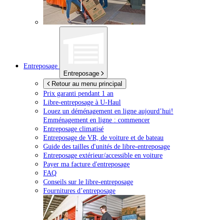
Entreposage
Entreposage
Retour au menu principal
Prix garanti pendant 1 an
Libre-entreposage à
U-Haul
Louez un déménagement en ligne aujourd’hui!
Emménagement en ligne : commencer
Entreposage climatisé
Entreposage de VR, de voiture et de bateau
Guide des tailles d'unités de libre-entreposage
Entreposage extérieur/accessible en voiture
Payer ma facture d'entreposage
FAQ
Conseils sur le libre-entreposage
Fournitures d’entreposage