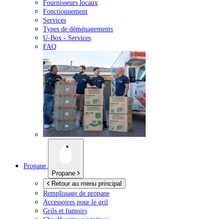
Fournisseurs locaux
Fonctionnement
Services
Types de déménagements
U-Box -
Services
FAQ
Propane
Propane
Retour au menu principal
Remplissage de propane
Accessoires pour le gril
Grils et fumoirs