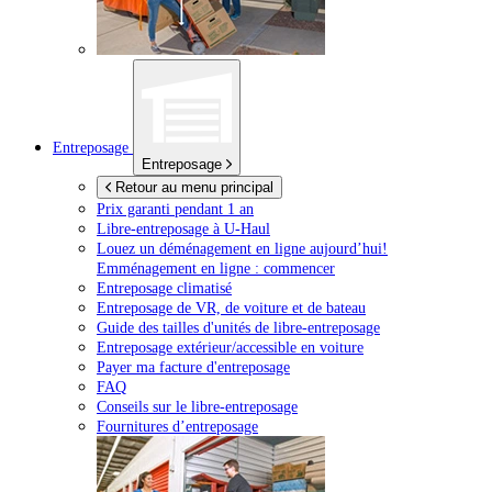
Entreposage
Entreposage
Retour au menu principal
Prix garanti pendant 1 an
Libre-entreposage à
U-Haul
Louez un déménagement en ligne aujourd’hui!
Emménagement en ligne : commencer
Entreposage climatisé
Entreposage de VR, de voiture et de bateau
Guide des tailles d'unités de libre-entreposage
Entreposage extérieur/accessible en voiture
Payer ma facture d'entreposage
FAQ
Conseils sur le libre-entreposage
Fournitures d’entreposage