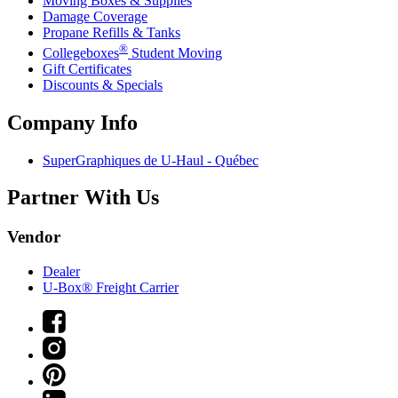
Moving Boxes & Supplies
Damage Coverage
Propane Refills & Tanks
®
Collegeboxes
Student Moving
Gift Certificates
Discounts & Specials
Company Info
SuperGraphiques de
U-Haul
- Québec
Partner With Us
Vendor
Dealer
U-Box® Freight Carrier