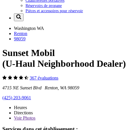
Chaufferettes portatives
Réservoirs de propane
Pièces et accessoires pour réservoir
Washington
WA
Renton
98059
Sunset Mobil
(U-Haul Neighborhood Dealer)
367 évaluations
4715 NE Sunset Blvd Renton, WA 98059
(425) 203-9061
Heures
Directions
Voir
Photos
Services dans cet établissement :