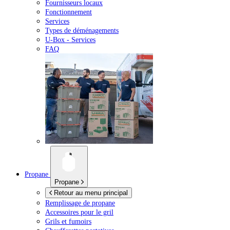
Fournisseurs locaux
Fonctionnement
Services
Types de déménagements
U-Box -
Services
FAQ
Propane
Propane
Retour au menu principal
Remplissage de propane
Accessoires pour le gril
Grils et fumoirs