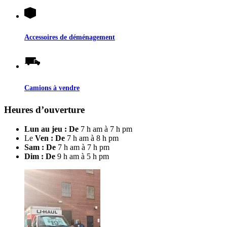
Accessoires de déménagement
Camions à vendre
Heures d’ouverture
Lun au jeu : De
7 h am à 7 h pm
Le
Ven : De
7 h am à 8 h pm
Sam : De
7 h am à 7 h pm
Dim : De
9 h am à 5 h pm