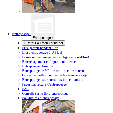
Entreposage
Entreposage
Retour au menu principal
Prix garanti pendant 1 an
Libre-entreposage à
U-Haul
Louez un déménagement en ligne aujourd’hui!
Emménagement en ligne : commencer
Entreposage climatisé
Entreposage de VR, de voiture et de bateau
Guide des tailles d'unités de libre-entreposage
Entreposage extérieur/accessible en voiture
Payer ma facture d'entreposage
FAQ
Conseils sur le libre-entreposage
Fournitures d’entreposage