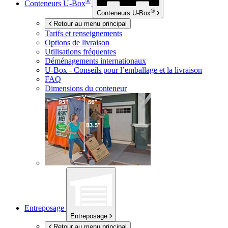
®
Conteneurs
U-Box
®
Conteneurs
U-Box
Retour au menu principal
Tarifs et renseignements
Options de livraison
Utilisations fréquentes
Déménagements internationaux
U-Box -
Conseils pour l’emballage et la livraison
FAQ
Dimensions du conteneur
Entreposage
Entreposage
Retour au menu principal