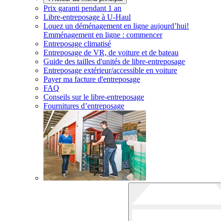
Prix garanti pendant 1 an
Libre-entreposage à
U-Haul
Louez un déménagement en ligne aujourd’hui!
Emménagement en ligne : commencer
Entreposage climatisé
Entreposage de VR, de voiture et de bateau
Guide des tailles d'unités de libre-entreposage
Entreposage extérieur/accessible en voiture
Payer ma facture d'entreposage
FAQ
Conseils sur le libre-entreposage
Fournitures d’entreposage