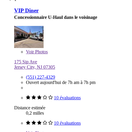
VIP Diner
Concessionnaire U-Haul dans le voisinage
Voir
Photos
175 Sip Ave
Jersey City, NJ 07305
(551) 227-4329
Ouvert aujourd'hui de 7h am à 7h pm
10 évaluations
Distance estimée
0,2 milles
10 évaluations