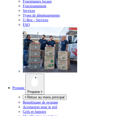
Fournisseurs locaux
Fonctionnement
Services
Types de déménagements
U-Box -
Services
FAQ
Propane
Propane
Retour au menu principal
Remplissage de propane
Accessoires pour le gril
Grils et fumoirs