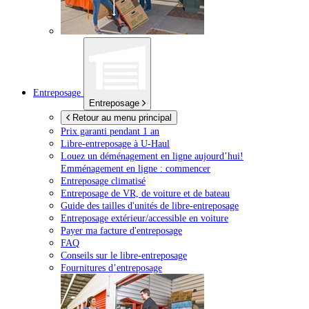
Entreposage
Entreposage
Retour au menu principal
Prix garanti pendant 1 an
Libre-entreposage à
U-Haul
Louez un déménagement en ligne aujourd’hui!
Emménagement en ligne : commencer
Entreposage climatisé
Entreposage de VR, de voiture et de bateau
Guide des tailles d'unités de libre-entreposage
Entreposage extérieur/accessible en voiture
Payer ma facture d'entreposage
FAQ
Conseils sur le libre-entreposage
Fournitures d’entreposage