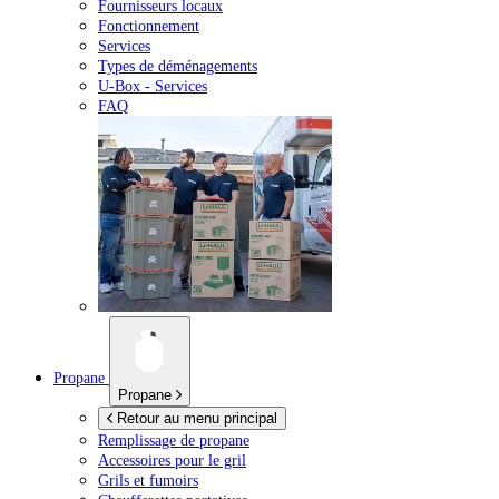
Fournisseurs locaux
Fonctionnement
Services
Types de déménagements
U-Box -
Services
FAQ
Propane
Propane
Retour au menu principal
Remplissage de propane
Accessoires pour le gril
Grils et fumoirs