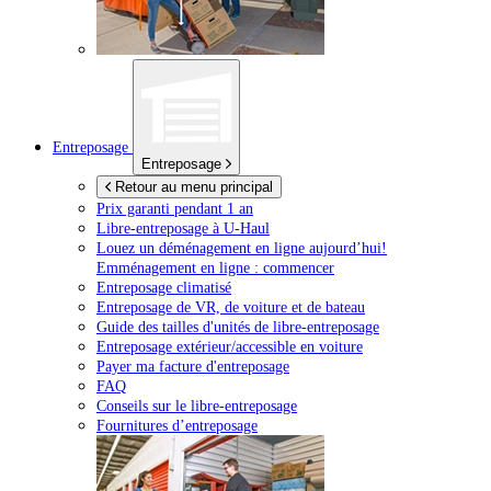
Entreposage
Entreposage
Retour au menu principal
Prix garanti pendant 1 an
Libre-entreposage à
U-Haul
Louez un déménagement en ligne aujourd’hui!
Emménagement en ligne : commencer
Entreposage climatisé
Entreposage de VR, de voiture et de bateau
Guide des tailles d'unités de libre-entreposage
Entreposage extérieur/accessible en voiture
Payer ma facture d'entreposage
FAQ
Conseils sur le libre-entreposage
Fournitures d’entreposage