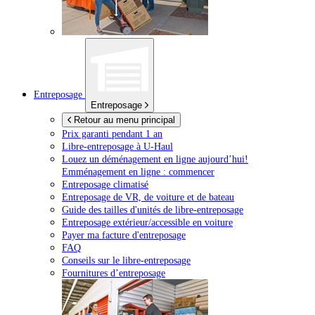
Entreposage
Entreposage
Retour au menu principal
Prix garanti pendant 1 an
Libre-entreposage à
U-Haul
Louez un déménagement en ligne aujourd’hui!
Emménagement en ligne : commencer
Entreposage climatisé
Entreposage de VR, de voiture et de bateau
Guide des tailles d'unités de libre-entreposage
Entreposage extérieur/accessible en voiture
Payer ma facture d'entreposage
FAQ
Conseils sur le libre-entreposage
Fournitures d’entreposage