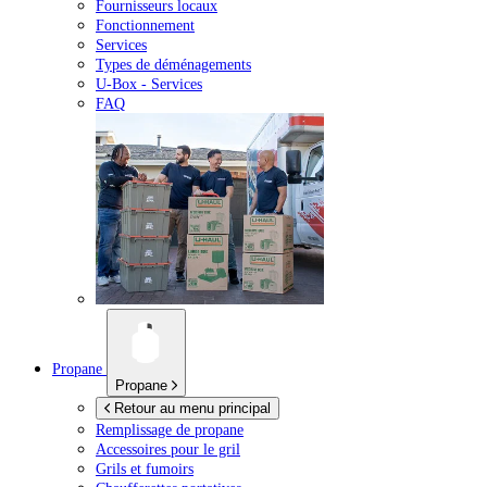
Fournisseurs locaux
Fonctionnement
Services
Types de déménagements
U-Box -
Services
FAQ
Propane
Propane
Retour au menu principal
Remplissage de propane
Accessoires pour le gril
Grils et fumoirs